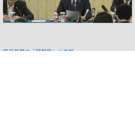
原発処理水「情報戦」の真相
PREV
NEXT
⟵
自民党中央政治学院での講演
自衛艦隊での講演、視察
⟶