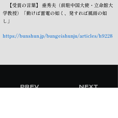
【受賞の言葉】 垂秀夫（前駐中国大使・立命館大
学教授）「動けば雷電の如く、発すれば風雨の如
し」
https://bunshun.jp/bungeishunju/articles/h9228
PREV
NEXT
⟵
12月25日 「咢堂ブックオブザイヤー2024」で総合部門( 「国
1月9日 江戸川南法人会での講演