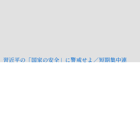
習近平の「国家の安全」に警戒せよ／短期集中連
載 最終回
PREV
NEXT
⟵
8月6日 第26回新現役宣言フォーラムin関西での講演 ～「中国
8月20日 立憲民主党訪中団への